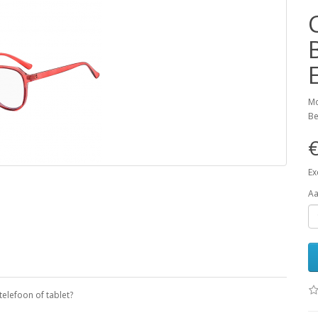
Mo
Be
€
Ex
Aa
 telefoon of tablet?