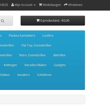
16525
Mijn Account
Winkelwagen
Afrekenen
0 product(en) - €0,00
s
Plasma Aanstekers
Lucifers
nnebrillen
Flat Top Zonnebrillen
ebrillen
Retro Zonnebrillen
Skibrillen
Kettingen
Sieraden Maken
Gadgets
Sokken
Sneakers
Schilderen