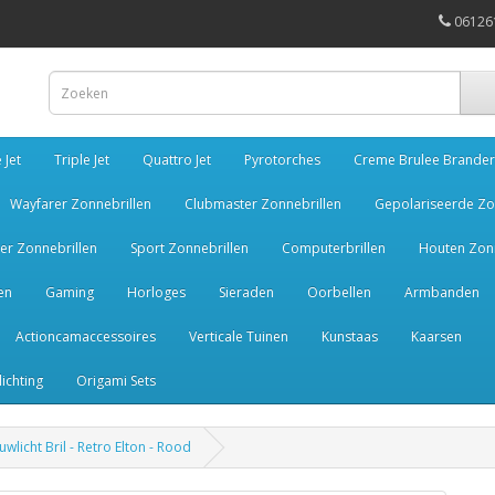
06126
 Jet
Triple Jet
Quattro Jet
Pyrotorches
Creme Brulee Brander
Wayfarer Zonnebrillen
Clubmaster Zonnebrillen
Gepolariseerde Zo
er Zonnebrillen
Sport Zonnebrillen
Computerbrillen
Houten Zonn
en
Gaming
Horloges
Sieraden
Oorbellen
Armbanden
Actioncamaccessoires
Verticale Tuinen
Kunstaas
Kaarsen
lichting
Origami Sets
wlicht Bril - Retro Elton - Rood