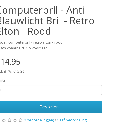
Computerbril - Anti
Blauwlicht Bril - Retro
Elton - Rood
del: computerbril - retro elton - rood
schikbaarheid: Op voorraad
14,95
cl. BTW: €12,36
ntal
Bestellen
0 beoordeling(en)
/
Geef beoordeling