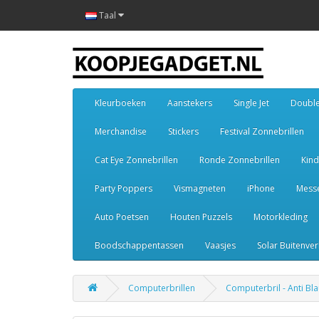
Taal
Kleurboeken
Aanstekers
Single Jet
Double
Merchandise
Stickers
Festival Zonnebrillen
Cat Eye Zonnebrillen
Ronde Zonnebrillen
Kind
Party Poppers
Vismagneten
iPhone
Mess
Auto Poetsen
Houten Puzzels
Motorkleding
Boodschappentassen
Vaasjes
Solar Buitenver
Computerbrillen
Computerbril - Anti Blau