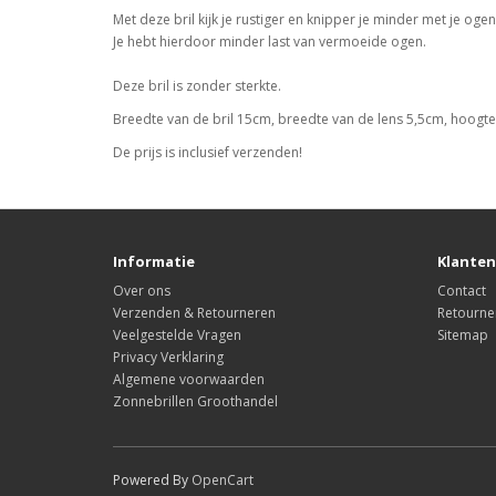
Met deze bril kijk je rustiger en knipper je minder met je ogen
Je hebt hierdoor minder last van vermoeide ogen.
Deze bril is zonder sterkte.
Breedte van de bril 15cm, breedte van de lens 5,5cm, hoogt
De prijs is inclusief verzenden!
Informatie
Klanten
Over ons
Contact
Verzenden & Retourneren
Retourne
Veelgestelde Vragen
Sitemap
Privacy Verklaring
Algemene voorwaarden
Zonnebrillen Groothandel
Powered By
OpenCart