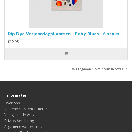
Dip Dye Verjaardagskaarsen - Baby Blues - 6 stuks
€12,95
Weergeven 1 t/m 4 van in totaal 4
Informatie
Over ons
Verzenden & Retourneren
Veelgestelde Vragen
Privacy Verklaring
Algemene voorwaarden