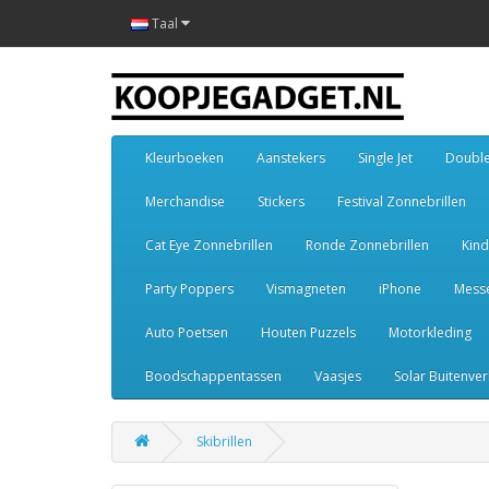
Taal
Kleurboeken
Aanstekers
Single Jet
Double
Merchandise
Stickers
Festival Zonnebrillen
Cat Eye Zonnebrillen
Ronde Zonnebrillen
Kind
Party Poppers
Vismagneten
iPhone
Mess
Auto Poetsen
Houten Puzzels
Motorkleding
Boodschappentassen
Vaasjes
Solar Buitenver
Skibrillen