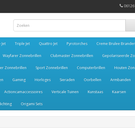
06126
 Jet
Triple Jet
Quattro Jet
Pyrotorches
Creme Brulee Brander
Wayfarer Zonnebrillen
Clubmaster Zonnebrillen
Gepolariseerde Zo
er Zonnebrillen
Sport Zonnebrillen
Computerbrillen
Houten Zonn
en
Gaming
Horloges
Sieraden
Oorbellen
Armbanden
Actioncamaccessoires
Verticale Tuinen
Kunstaas
Kaarsen
lichting
Origami Sets