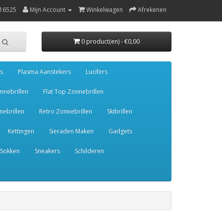
16525
Mijn Account
Winkelwagen
Afrekenen
0 product(en) - €0,00
s
Plasma Aanstekers
Lucifers
nnebrillen
Flat Top Zonnebrillen
ebrillen
Retro Zonnebrillen
Skibrillen
Kettingen
Sieraden Maken
Gadgets
Sokken
Sneakers
Schilderen