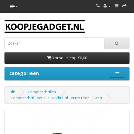
0 product(en) - €0,00
categorieën
Computerbrillen
Computerbril - Anti Blauwlicht Bril - Retro Elton - Zwart