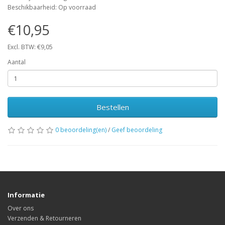
Beschikbaarheid: Op voorraad
€10,95
Excl. BTW: €9,05
Aantal
Bestellen
0 beoordeling(en)
/
Geef beoordeling
Informatie
Over ons
Verzenden & Retourneren