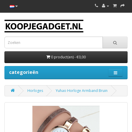
0 product(en) - €0,00
categorieën
Horloges
Yuhao Horloge Armband Bruin