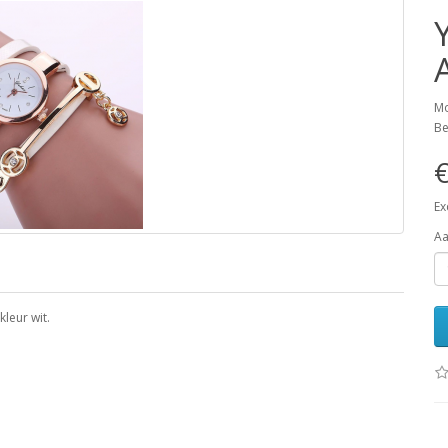
Mo
Be
€
Ex
Aa
leur wit.