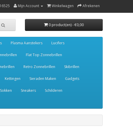
16525
Mijn Account
Winkelwagen
Afrekenen
0 product(en) - €0,00
s
Plasma Aanstekers
Lucifers
nnebrillen
Flat Top Zonnebrillen
ebrillen
Retro Zonnebrillen
Skibrillen
Kettingen
Sieraden Maken
Gadgets
Sokken
Sneakers
Schilderen