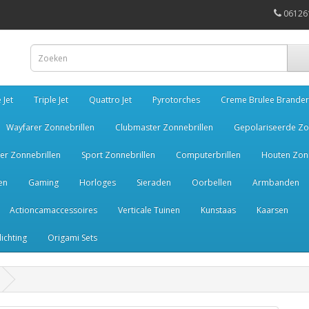
06126
 Jet
Triple Jet
Quattro Jet
Pyrotorches
Creme Brulee Brander
Wayfarer Zonnebrillen
Clubmaster Zonnebrillen
Gepolariseerde Zo
er Zonnebrillen
Sport Zonnebrillen
Computerbrillen
Houten Zonn
en
Gaming
Horloges
Sieraden
Oorbellen
Armbanden
Actioncamaccessoires
Verticale Tuinen
Kunstaas
Kaarsen
lichting
Origami Sets