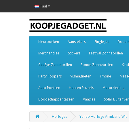
Taal
Kleurboeken
Aanstekers
Single Jet
Double
Merchandise
Stickers
Festival Zonnebrillen
Cat Eye Zonnebrillen
Ronde Zonnebrillen
Kind
Party Poppers
Vismagneten
iPhone
Mess
Auto Poetsen
Houten Puzzels
Motorkleding
Boodschappentassen
Vaasjes
Solar Buitenver
Horloges
Yuhao Horloge Armband Wit