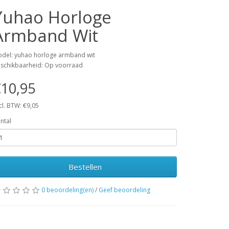
Yuhao Horloge
Armband Wit
del: yuhao horloge armband wit
schikbaarheid: Op voorraad
10,95
cl. BTW: €9,05
ntal
Bestellen
0 beoordeling(en)
/
Geef beoordeling