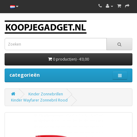
0 product(en) - €0,00
categorieën
Kinder Zonnebrillen
Kinder Wayfarer Zonnebril Rood