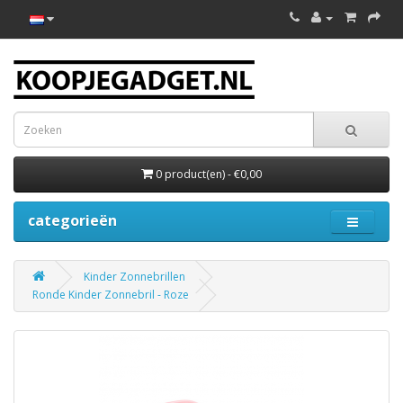
0 product(en) - €0,00
categorieën
Kinder Zonnebrillen
Ronde Kinder Zonnebril - Roze